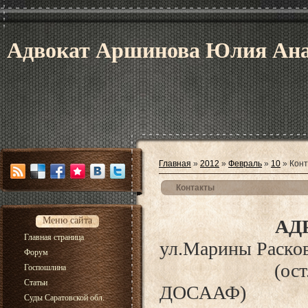
Адвокат Аршинова Юлия Анат
Главная
»
2012
»
Февраль
»
10
» Кон
Контакты
Меню сайта
АД
Главная страница
ул.Марины Раско
Форум
(ос
Госпошлина
Статьи
ДОСААФ)
Суды Саратовской обл.