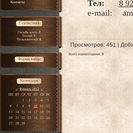
Тел:
8 9
Контакты
e-mail: ameg
Статистика
Онлайн всего:
1
Гостей:
1
Пользователей:
0
Просмотров
: 451 |
Доб
Всего комментариев
:
0
Форма входа
Календарь
«
Февраль 2012
»
ПН
ВТ
СР
ЧТ
ПТ
СБ
ВС
1
2
3
4
5
6
7
8
9
10
11
12
13
14
15
16
17
18
19
20
21
22
23
24
25
26
27
28
29