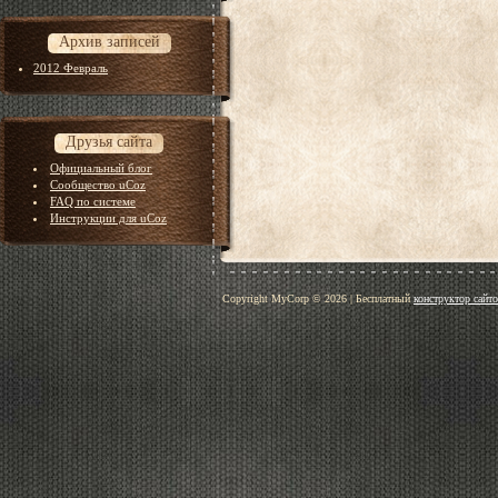
Архив записей
2012 Февраль
Друзья сайта
Официальный блог
Сообщество uCoz
FAQ по системе
Инструкции для uCoz
Copyright MyCorp © 2026
|
Бесплатный
конструктор сайт